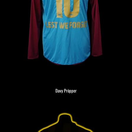
Davy Prōpper