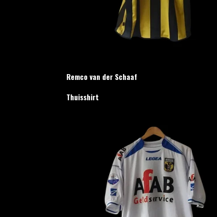
Remco van der Schaaf
Thuisshirt