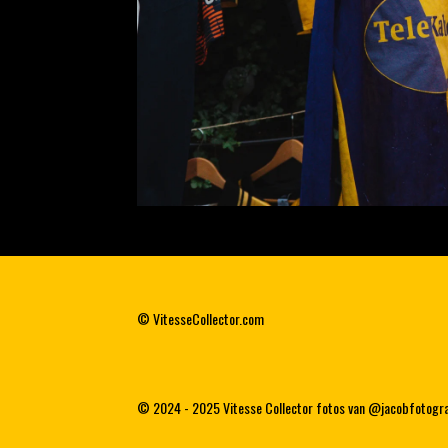
© VitesseCollector.com
© 2024 - 2025 Vitesse Collector fotos van @jacobfotograf