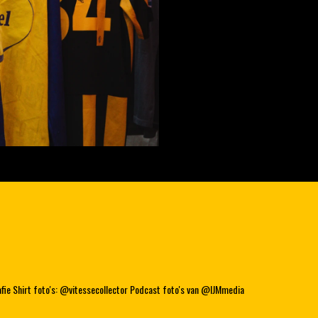
ie Shirt foto's: @vitessecollector Podcast foto's van @IJMmedia